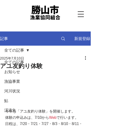
新規登録
記事
全ての記事
2025年7月10日
全ての記事
アユ友釣り体験
お知らせ
漁協事業
河川状況
鮎
渓流魚
今年も「アユ友釣り体験」を開催します。
体験の申込みは、7/10から
Web
で行います。
日程は、7/20・7/21・7/27・8/3・8/10・8/11・