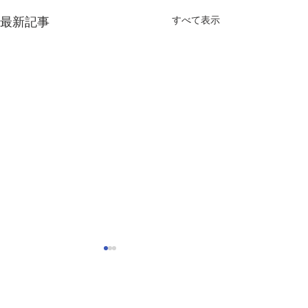
すべて表示
最新記事
アユイングについて
2026.4.21遡
今年度アユイング（アユルア
今年も九頭竜川小
ー）を試験的に解禁する予定
遡上鮎を確認して
コメント