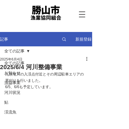
新規登録
記事
全ての記事
2025年6月4日
全ての記事
2025/6/4 河川整備事業
お知らせ
九頭竜川の入渓点付近とその周辺駐車エリアの
草刈りを行いました。
漁協事業
6/5、6/6も予定しています。
河川状況
鮎
渓流魚