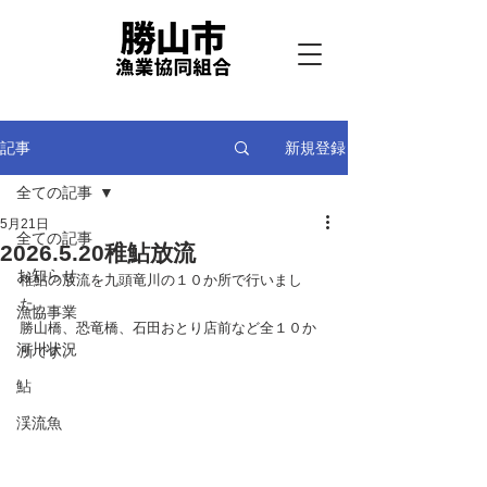
新規登録
記事
全ての記事
5月21日
全ての記事
2026.5.20稚鮎放流
お知らせ
稚鮎の放流を九頭竜川の１０か所で行いまし
た。
漁協事業
勝山橋、恐竜橋、石田おとり店前など全１０か
河川状況
所です。
鮎
渓流魚