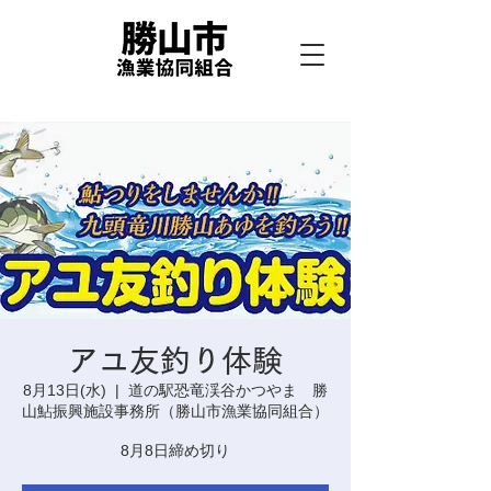
アユ友釣り体験
8月13日(水)
  |  
道の駅恐竜渓谷かつやま 勝
山鮎振興施設事務所（勝山市漁業協同組合）
8月8日締め切り