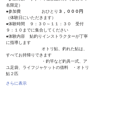
名限定）
●参加費		おひとり
３，０００円
（体験日にいただきます）
●体験時間	９：３０～１１：３０　受付
９：１０までに集合してください
●体験内容	鮎釣りインストラクターが丁寧
に指導します
			オトリ鮎、釣れた鮎は、
すべてお持帰りできます
			・釣竿など釣具一式、ア
ユ足袋、ライフジャケットの借料　・オトリ
鮎２匹　
さらに表示
このイベントをシェア