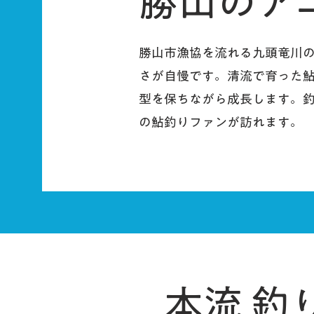
勝山のアユ
勝山市漁協を流れる九頭竜川
さが自慢です。清流で育った
型を保ちながら成長します。
の鮎釣りファンが訪れます。
本流 釣