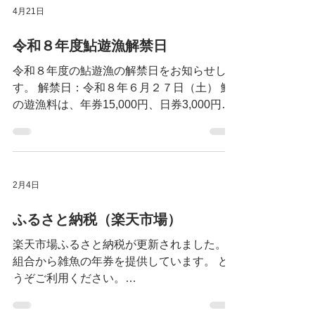
4月21日
令和８年度鮎遊漁解禁日
令和８年度の鮎遊漁の解禁日をお知らせしま
す。 解禁日：令和８年６月２７日（土） 鮎
の遊漁料は、年券15,000円、日券3,000円で
す。 遊漁承認証販売店でお買い求めくださ
い。 FISH PASSもご利用になれます。
https://www.fishpass.co.jp/ 必ず遊漁承認証を
携帯し、漁場監視員から提示を求められた場
2月4日
合は協力をお願いします。 なお遊漁承認証
は、現地（河川）で漁場監視員からも購入で
ふるさと納税（楽天市場）
きますが、その場合は通常の遊漁料に3,000
円を加算した金額をお支払いいただきます。
楽天市場ふるさと納税が更新されました。
組合から雑魚の年券を提供しています。 ど
うぞご利用ください。
https://item.rakuten.co.jp/f182061-
katsuyama/a-001010/?l-