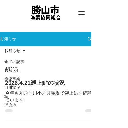
お知らせ
お知らせ
全ての記事
4月22日
お知らせ
漁協事業
2026.4.21遡上鮎の状況
河川状況
今年も九頭竜川小舟渡堰堤で遡上鮎を確認し
鮎
ています。
渓流魚