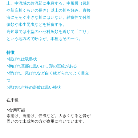
上、中流域の急流部に生息する。中規模（鏡川
や新庄川くらいの長さ）以上の川を好み、直接
海にそそぐ小さな川にはいない。雑食性で付着
藻類や水生昆虫などを捕食する。
高知県では小型のハゼ科魚類を総じて「ごり」
という地方名で呼ぶが、本種もその一つ。
特徴
○腹びれは吸盤状
○胸びれ基部に黒いひし形の斑紋がある
○背びれ、尾びれなど白く縁どられてよく目立
つ
○尾びれ付根の斑紋は黒い棒状
在来種
○食用可能
素揚げ、唐揚げ、佃煮など。大きくなると骨が
固いので未成魚の方が食用に向いています。