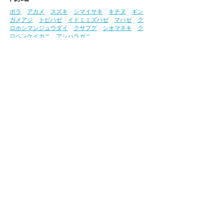
ボラ
アカメ
スズキ
シマイサキ
キチヌ
ギン
ガメアジ
トビハゼ
イドミミズハゼ
マハゼ
ク
ロホシマンジュウダイ
クサフグ
シオマネキ
ク
ロベンケイガニ
アシハラガニ
監修・写真：高橋弘明氏
参考文献:​​
『山溪ハンディ図鑑 増補改訂 日本の
淡水魚』『高知県レッドデータブック2018 動物
編』
この「さかな図鑑」における貴重な写真は、株
式会社西日本科学技術研究所
（
https://www.ule.co.jp/
）、​株式会社相愛
（
https://www.soai-net.co.jp/
）の高橋氏のご厚
意により提供いただいています。