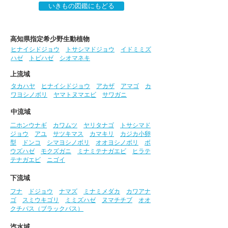
いきもの図鑑にもどる
高知県指定希少野生動植物
ヒナイシドジョウ
トサシマドジョウ
イドミミズ
ハゼ
トビハゼ
シオマネキ
上流域
タカハヤ
ヒナイシドジョウ
アカザ
アマゴ
カ
ワヨシノボリ
ヤマトヌマエビ
サワガニ
中流域
二ホンウナギ
カワムツ
ヤリタナゴ
トサシマド
ジョウ
アユ
サツキマス
カマキリ
カジカ小卵
型
ドンコ
シマヨシノボリ
オオヨシノボリ
ボ
ウズハゼ
モクズガニ
ミナミテナガエビ
ヒラテ
テナガエビ
ニゴイ
下流域
フナ
ドジョウ
ナマズ
ミナミメダカ
カワアナ
ゴ
スミウキゴリ
ミミズハゼ
ヌマチチブ
オオ
クチバス（ブラックバス）
汽水域