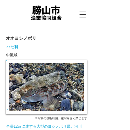
オオヨシノボリ
ハゼ科
中流域
※写真の無断転用、複写を固く禁じます
全長12㎝に達する大型のヨシノボリ属。河川