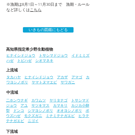
※漁期は8月1日～11月30日まで 漁期・ルール
など詳しくは
こちら
いきもの図鑑にもどる
高知県指定希少野生動植物
ヒナイシドジョウ
トサシマドジョウ
イドミミズ
ハゼ
トビハゼ
シオマネキ
上流域
タカハヤ
ヒナイシドジョウ
アカザ
アマゴ
カ
ワヨシノボリ
ヤマトヌマエビ
サワガニ
中流域
二ホンウナギ
カワムツ
ヤリタナゴ
トサシマド
ジョウ
アユ
サツキマス
カマキリ
カジカ小卵
型
ドンコ
シマヨシノボリ
オオヨシノボリ
ボ
ウズハゼ
モクズガニ
ミナミテナガエビ
ヒラテ
テナガエビ
ニゴイ
下流域