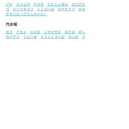
フナ
ドジョウ
ナマズ
ミナミメダカ
カワアナ
ゴ
スミウキゴリ
ミミズハゼ
ヌマチチブ
オオ
クチバス（ブラックバス）
汽水域
ボラ
アカメ
スズキ
シマイサキ
キチヌ
ギン
ガメアジ
トビハゼ
イドミミズハゼ
マハゼ
ク
ロホシマンジュウダイ
クサフグ
シオマネキ
ク
ロベンケイガニ
アシハラガニ
監修・写真：高橋弘明氏
参考文献:​​
『山溪ハンディ図鑑 増補改訂 日本の
淡水魚』『高知県レッドデータブック2018 動物
編』
この「さかな図鑑」における貴重な写真は、株
式会社西日本科学技術研究所
（
https://www.ule.co.jp/
）、​株式会社相愛
（
https://www.soai-net.co.jp/
）の高橋氏のご厚
意により提供いただいています。