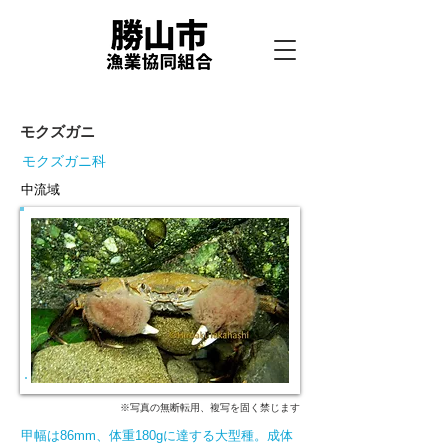
モクズガニ
モクズガニ科
中流域
※写真の無断転用、複写を固く禁じます
甲幅は86mm、体重180gに達する大型種。成体