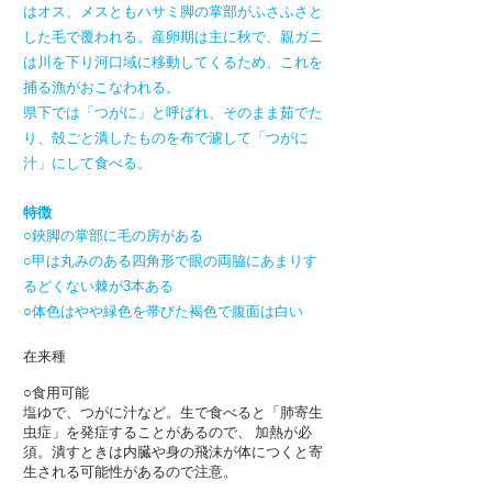
はオス、メスともハサミ脚の掌部がふさふさと
した毛で覆われる。産卵期は主に秋で、親ガニ
は川を下り河口域に移動してくるため、これを
捕る漁がおこなわれる。
県下では「つがに」と呼ばれ、そのまま茹でた
り、殻ごと潰したものを布で濾して「つがに
汁」にして食べる。
特徴
○鋏脚の掌部に毛の房がある
○甲は丸みのある四角形で眼の両脇にあまりす
るどくない棘が3本ある
○体色はやや緑色を帯びた褐色で腹面は白い
在来種
○食用可能
塩ゆで、つがに汁など。生で食べると「肺寄生
虫症」を発症することがあるので、 加熱が必
須。潰すときは内臓や身の飛沫が体につくと寄
生される可能性があるので注意。