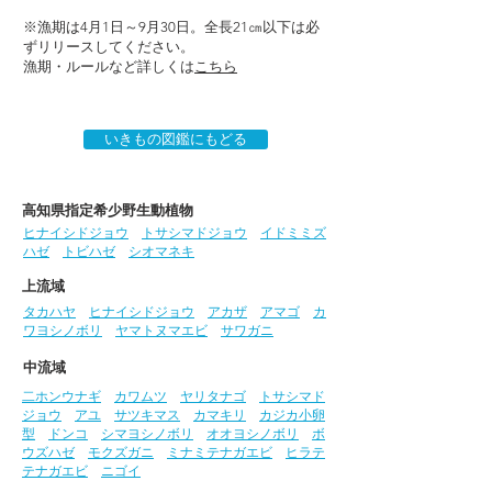
※漁期は4月1日～9月30日。全長21㎝以下は必
ずリリースしてください。
漁期・ルールなど詳しくは
こちら
いきもの図鑑にもどる
高知県指定希少野生動植物
ヒナイシドジョウ
トサシマドジョウ
イドミミズ
ハゼ
トビハゼ
シオマネキ
上流域
タカハヤ
ヒナイシドジョウ
アカザ
アマゴ
カ
ワヨシノボリ
ヤマトヌマエビ
サワガニ
中流域
二ホンウナギ
カワムツ
ヤリタナゴ
トサシマド
ジョウ
アユ
サツキマス
カマキリ
カジカ小卵
型
ドンコ
シマヨシノボリ
オオヨシノボリ
ボ
ウズハゼ
モクズガニ
ミナミテナガエビ
ヒラテ
テナガエビ
ニゴイ