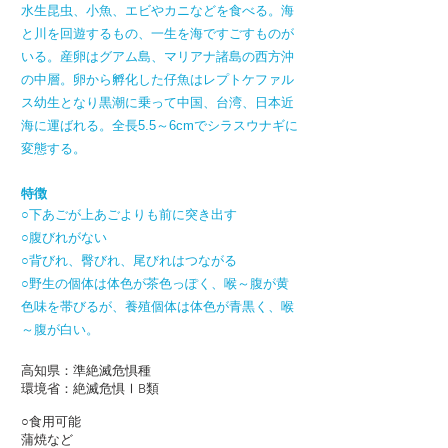
水生昆虫、小魚、エビやカニなどを食べる。海
と川を回遊するもの、一生を海ですごすものが
いる。産卵はグアム島、マリアナ諸島の西方沖
の中層。卵から孵化した仔魚はレプトケファル
ス幼生となり黒潮に乗って中国、台湾、日本近
海に運ばれる。全長5.5～6cmでシラスウナギに
変態する。
特徴
○下あごが上あごよりも前に突き出す
○腹びれがない
○背びれ、臀びれ、尾びれはつながる
○野生の個体は体色が茶色っぽく、喉～腹が黄
色味を帯びるが、養殖個体は体色が青黒く、喉
～腹が白い。
高知県：準絶滅危惧種
環境省：絶滅危惧ⅠB類
○食用可能
蒲焼など