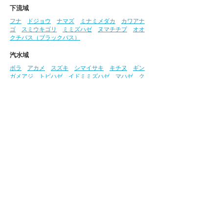
下流域
フナ
ドジョウ
ナマズ
ミナミメダカ
カワアナ
ゴ
スミウキゴリ
ミミズハゼ
ヌマチチブ
オオ
クチバス（ブラックバス）
汽水域
ボラ
アカメ
スズキ
シマイサキ
キチヌ
ギン
ガメアジ
トビハゼ
イドミミズハゼ
マハゼ
ク
ロホシマンジュウダイ
クサフグ
シオマネキ
ク
ロベンケイガニ
アシハラガニ
監修・写真：高橋弘明氏
参考文献:​​
『山溪ハンディ図鑑 増補改訂 日本の
淡水魚』『高知県レッドデータブック2018 動物
編』
この「さかな図鑑」における貴重な写真は、株
式会社西日本科学技術研究所
（
https://www.ule.co.jp/
）、​株式会社相愛
（
https://www.soai-net.co.jp/
）の高橋氏のご厚
意により提供いただいています。