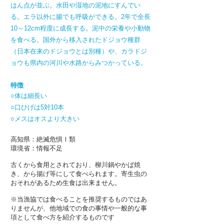
はん点が並ぶ。水田や湿地の泥地にすんでい
る。エラ以外に腸でも呼吸ができる。2年で全長
10～12cm程度に成長する。泥中の栄養や小動物
を食べる。国外から移入されたドジョウ種群
（日本在来のドジョウとは別種）や、カラドジ
ョウも県内の河川や水路からみつかっている。
特徴
○体は細長い
○口ひげは5対10本
○メスはオスより大きい
高知県：絶滅危惧Ⅰ類
環境省：情報不足
古くから食用とされており、柳川鍋やかば焼
き、から揚げ等にして食べられます。寄生虫の
おそれがあるため生食は出来ません。
※当漁協では食べることを推奨するものではあ
りませんが、他地域での食の事情や一般的な事
項として食べ方を紹介するものです