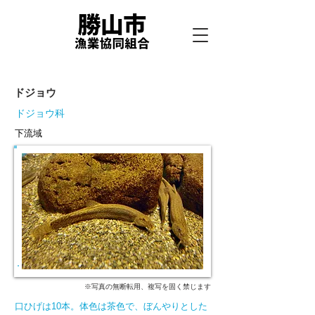
ドジョウ
ドジョウ科
下流域
※写真の無断転用、複写を固く禁じます
口ひげは10本。体色は茶色で、ぼんやりとした