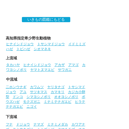
いきもの図鑑にもどる
高知県指定希少野生動植物
ヒナイシドジョウ
トサシマドジョウ
イドミミズ
ハゼ
トビハゼ
シオマネキ
上流域
タカハヤ
ヒナイシドジョウ
アカザ
アマゴ
カ
ワヨシノボリ
ヤマトヌマエビ
サワガニ
中流域
二ホンウナギ
カワムツ
ヤリタナゴ
トサシマド
ジョウ
アユ
サツキマス
カマキリ
カジカ小卵
型
ドンコ
シマヨシノボリ
オオヨシノボリ
ボ
ウズハゼ
モクズガニ
ミナミテナガエビ
ヒラテ
テナガエビ
ニゴイ
下流域
フナ
ドジョウ
ナマズ
ミナミメダカ
カワアナ