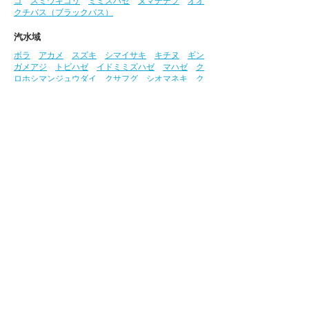
ゴ
スミウキゴリ
ミミズハゼ
ヌマチチブ
オオ
クチバス（ブラックバス）
汽水域
ボラ
アカメ
スズキ
シマイサキ
キチヌ
ギン
ガメアジ
トビハゼ
イドミミズハゼ
マハゼ
ク
ロホシマンジュウダイ
クサフグ
シオマネキ
ク
ロベンケイガニ
アシハラガニ
監修・写真：高橋弘明氏
参考文献:​​
『山溪ハンディ図鑑 増補改訂 日本の
淡水魚』『高知県レッドデータブック2018 動物
編』
この「さかな図鑑」における貴重な写真は、株
式会社西日本科学技術研究所
（
https://www.ule.co.jp/
）、​株式会社相愛
（
https://www.soai-net.co.jp/
）の高橋氏のご厚
意により提供いただいています。