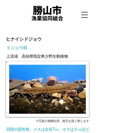
ヒナイシドジョウ
ドジョウ科
上流域 高知県指定希少野生動植物
※写真の無断転用、複写を固く禁じます
四国の固有種。メスは全長7㎝、オスは５㎝ほど