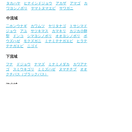
タカハヤ
ヒナイシドジョウ
アカザ
アマゴ
カ
ワヨシノボリ
ヤマトヌマエビ
サワガニ
中流域
二ホンウナギ
カワムツ
ヤリタナゴ
トサシマド
ジョウ
アユ
サツキマス
カマキリ
カジカ小卵
型
ドンコ
シマヨシノボリ
オオヨシノボリ
ボ
ウズハゼ
モクズガニ
ミナミテナガエビ
ヒラテ
テナガエビ
ニゴイ
下流域
フナ
ドジョウ
ナマズ
ミナミメダカ
カワアナ
ゴ
スミウキゴリ
ミミズハゼ
ヌマチチブ
オオ
クチバス（ブラックバス）
汽水域
ボラ
アカメ
スズキ
シマイサキ
キチヌ
ギン
ガメアジ
トビハゼ
イドミミズハゼ
マハゼ
ク
ロホシマンジュウダイ
クサフグ
シオマネキ
ク
ロベンケイガニ
アシハラガニ
監修・写真：高橋弘明氏
参考文献:​​
『山溪ハンディ図鑑 増補改訂 日本の