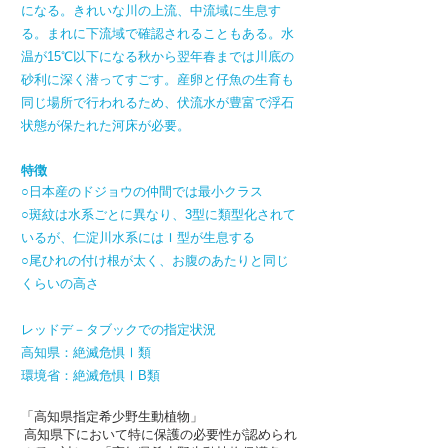
になる。きれいな川の上流、中流域に生息す
る。まれに下流域で確認されることもある。水
温が15℃以下になる秋から翌年春までは川底の
砂利に深く潜ってすごす。産卵と仔魚の生育も
同じ場所で行われるため、伏流水が豊富で浮石
状態が保たれた河床が必要。
特徴
○日本産のドジョウの仲間では最小クラス
○斑紋は水系ごとに異なり、3型に類型化されて
いるが、仁淀川水系にはＩ型が生息する
○尾ひれの付け根が太く、お腹のあたりと同じ
くらいの高さ
レッドデ－タブックでの指定状況
高知県：絶滅危惧Ⅰ類
環境省：絶滅危惧ⅠB類
「高知県指定希少野生動植物」
高知県下において特に保護の必要性が認められ