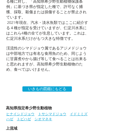
る種に対し、「高知県希少野生動植物保護条
例」に基づき県が指定した種で、許可なく捕
獲、採取、殺傷または損傷することが禁止され
ています。
2021年現在、汽水・淡水魚類ではここに紹介す
る４種が指定を受けていますが、仁淀川水系に
はこれら4種の全てが生息しています。これは、
仁淀川水系だけがもつ大きな特徴です。
渓流性のシマドジョウ属であるアジメドジョウ
は中部地方では有名な食用魚のため、同じよう
に甘露煮やから揚げ等して食べることは出来る
と思われますが、高知県希少野生動植物のた
め、食べてはいけません。
いきもの図鑑にもどる
高知県指定希少野生動植物
ヒナイシドジョウ
トサシマドジョウ
イドミミズ
ハゼ
トビハゼ
シオマネキ
上流域